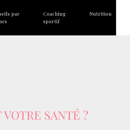
eils par
Coaching
Nutrition
mes
sportif
 VOTRE SANTÉ ?